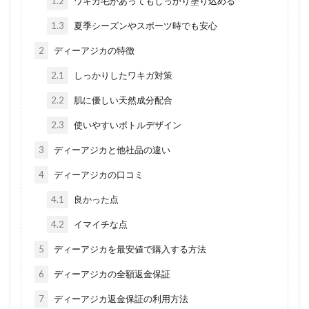
1.2
ワキガ毛があってもしっかり塗り込める
1.3
夏季シーズンやスポーツ時でも安心
2
ディーアジカの特徴
2.1
しっかりしたワキガ対策
2.2
肌に優しい天然成分配合
2.3
使いやすいボトルデザイン
3
ディーアジカと他社品の違い
4
ディーアジカの口コミ
4.1
良かった点
4.2
イマイチな点
5
ディーアジカを最安値で購入する方法
6
ディーアジカの全額返金保証
7
ディーアジカ返金保証の利用方法